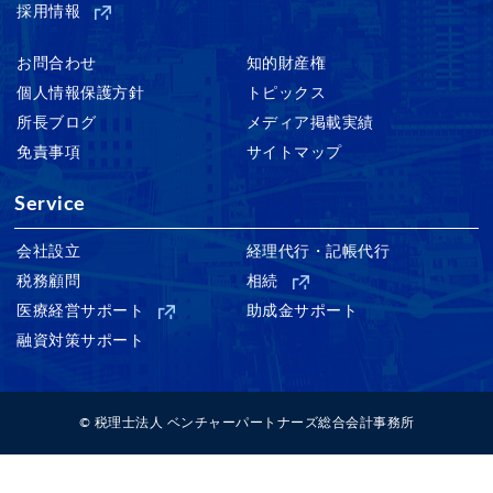
採用情報
お問合わせ
知的財産権
個人情報保護方針
トピックス
所長ブログ
メディア掲載実績
免責事項
サイトマップ
Service
会社設立
経理代行・記帳代行
税務顧問
相続
医療経営サポート
助成金サポート
融資対策サポート
© 税理士法人 ベンチャーパートナーズ総合会計事務所
Warning
: Invalid argument supplied for foreach() in