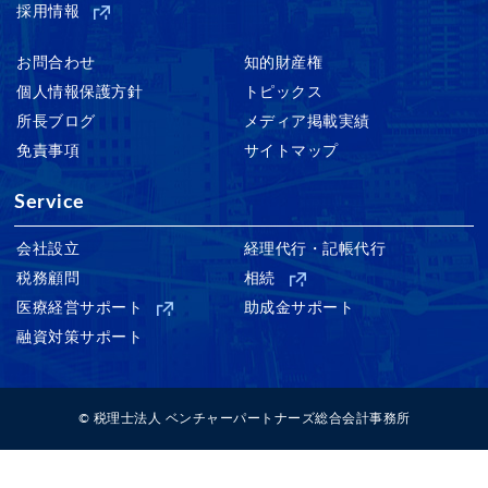
採用情報
お問合わせ
知的財産権
個人情報保護方針
トピックス
所長ブログ
メディア掲載実績
免責事項
サイトマップ
Service
会社設立
経理代行・記帳代行
税務顧問
相続
医療経営サポート
助成金サポート
融資対策サポート
© 税理士法人 ベンチャーパートナーズ総合会計事務所
Warning
: Invalid argument supplied for foreach() in