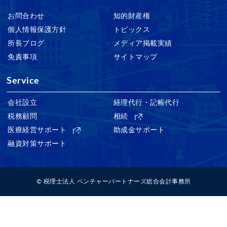
お問合わせ
知的財産権
個人情報保護方針
トピックス
所長ブログ
メディア掲載実績
免責事項
サイトマップ
Service
会社設立
経理代行・記帳代行
税務顧問
相続
医療経営サポート
助成金サポート
融資対策サポート
© 税理士法人 ベンチャーパートナーズ総合会計事務所
Warning
: Invalid argument supplied for foreach() in
/home/vpserver2022/abc-tax.co.jp/public_html/wp-