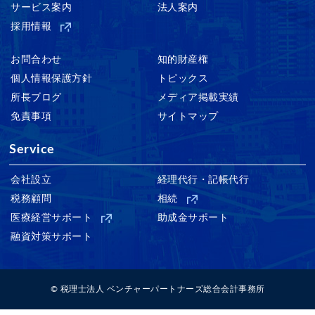
サービス案内
法人案内
採用情報
お問合わせ
知的財産権
個人情報保護方針
トピックス
所長ブログ
メディア掲載実績
免責事項
サイトマップ
Service
会社設立
経理代行・記帳代行
税務顧問
相続
医療経営サポート
助成金サポート
融資対策サポート
© 税理士法人 ベンチャーパートナーズ総合会計事務所