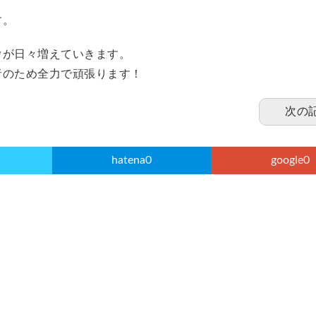
す。
ウが日々増えていきます。
者のため全力で頑張ります！
次の
hatena
0
google
0